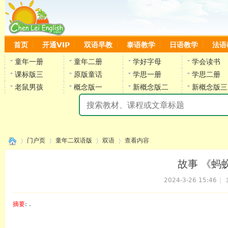
首页
开通VIP
双语早教
泰语教学
日语教学
法语
童年一册
童年二册
学好字母
学会读书
课标版三
原版童话
学思一册
学思二册
老鼠男孩
概念版一
新概念版二
新概念版三
陈
门户页
童年二双语版
双语
查看内容
故事 《蚂蚁
2024-3-26 15:46
|
›
›
›
›
摘要
: .
陈雷