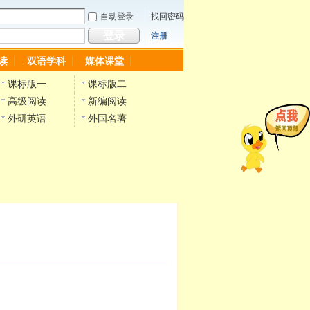
自动登录
找回密码
登录
注册
读
双语学科
媒体课堂
课标版一
课标版二
高级阅读
新编阅读
外研英语
外国名著