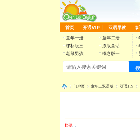
首页
开通VIP
双语早教
泰
童年一册
童年二册
课标版三
原版童话
老鼠男孩
概念版一
门户页
童年二双语版
双语1.5
›
›
›
›
摘要
: .
陈雷