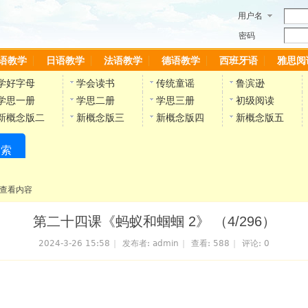
用户名
密码
语教学
日语教学
法语教学
德语教学
西班牙语
雅思阅
学好字母
学会读书
传统童谣
鲁滨逊
学思一册
学思二册
学思三册
初级阅读
新概念版二
新概念版三
新概念版四
新概念版五
搜索
陈雷英语副网站
查看内容
第二十四课《蚂蚁和蝈蝈 2》 （4/296）
2024-3-26 15:58
|
发布者:
admin
|
查看:
588
|
评论: 0