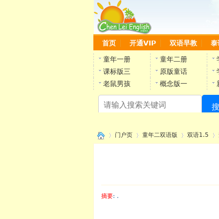
首页
开通VIP
双语早教
泰
童年一册
童年二册
课标版三
原版童话
老鼠男孩
概念版一
门户页
童年二双语版
双语1.5
›
›
›
›
摘要
: .
陈雷