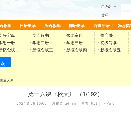
用户名
密码
语教学
日语教学
法语教学
德语教学
西班牙语
雅思阅
学好字母
学会读书
传统童谣
鲁滨逊
学思一册
学思二册
学思三册
初级阅读
新概念版二
新概念版三
新概念版四
新概念版五
搜索
陈雷英语副网站
查看内容
第十六课《秋天》 （1/192）
2024-3-26 16:00
|
发布者:
admin
|
查看:
611
|
评论: 0