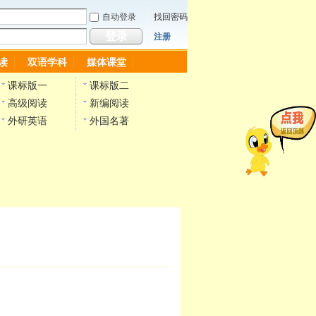
自动登录
找回密码
登录
注册
读
双语学科
媒体课堂
课标版一
课标版二
高级阅读
新编阅读
外研英语
外国名著