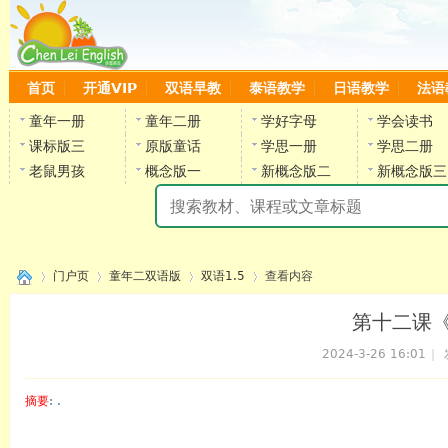
首页
开通VIP
双语早教
泰语教学
日语教学
法语
童年一册
童年二册
学好字母
学会读书
课标版三
原版童话
学思一册
学思二册
老鼠男孩
概念版一
新概念版二
新概念版三
陈
门户页
童年二双语版
双语1.5
查看内容
第十二课《
2024-3-26 16:01
|
›
›
›
›
摘要
: .
陈雷