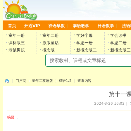
首页
开通VIP
双语早教
泰语教学
日语教学
法语
童年一册
童年二册
学好字母
学会读书
课标版三
原版童话
学思一册
学思二册
老鼠男孩
概念版一
新概念版二
新概念版三
陈
门户页
童年二双语版
双语1.5
查看内容
第十一课
2024-3-26 16:02
|
›
›
›
›
摘要
: .
陈雷