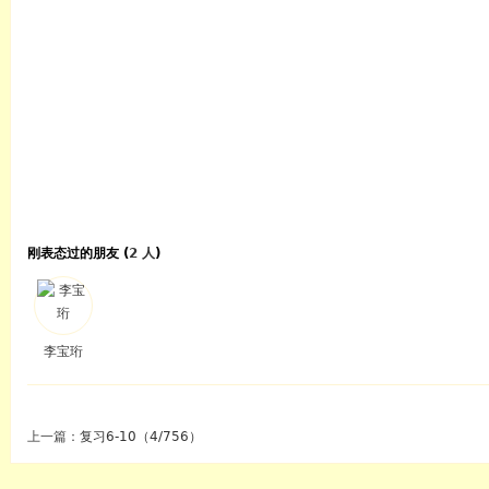
刚表态过的朋友 (
2 人
)
李宝珩
上一篇：
复习6-10（4/756）