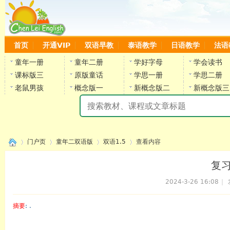
首页
开通VIP
双语早教
泰语教学
日语教学
法语
童年一册
童年二册
学好字母
学会读书
课标版三
原版童话
学思一册
学思二册
老鼠男孩
概念版一
新概念版二
新概念版三
陈
门户页
童年二双语版
双语1.5
查看内容
复习
2024-3-26 16:08
|
›
›
›
›
摘要
: .
陈雷