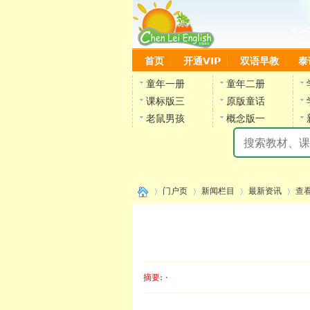
首页
开通VIP
双语早教
泰
童年一册
童年二册
课标版三
原版童话
老鼠男孩
概念版一
门户页
新闻栏目
最新资讯
查
›
›
›
›
摘要
: ·
陈雷