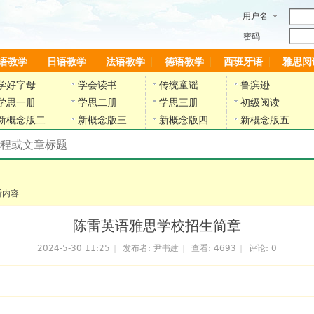
用户名
密码
语教学
日语教学
法语教学
德语教学
西班牙语
雅思阅
学好字母
学会读书
传统童谣
鲁滨逊
学思一册
学思二册
学思三册
初级阅读
新概念版二
新概念版三
新概念版四
新概念版五
搜索教材和课程
陈雷英语副网站
看内容
陈雷英语雅思学校招生简章
2024-5-30 11:25
|
发布者:
尹书建
|
查看:
4693
|
评论: 0