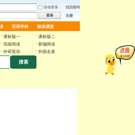
自动登录
找回密码
登录
注册
读
双语学科
媒体课堂
课标版一
课标版二
高级阅读
新编阅读
外研英语
外国名著
搜索