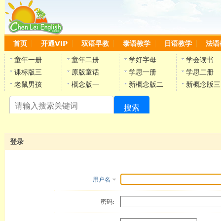
首页
开通VIP
双语早教
泰语教学
日语教学
法语
童年一册
童年二册
学好字母
学会读书
课标版三
原版童话
学思一册
学思二册
老鼠男孩
概念版一
新概念版二
新概念版三
搜索
陈
登录
用户名
密码: