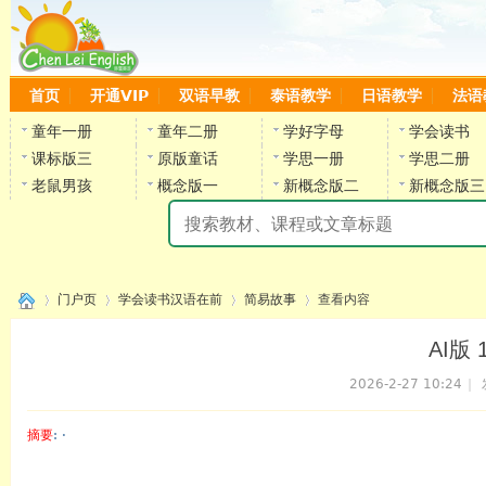
首页
开通VIP
双语早教
泰语教学
日语教学
法语
童年一册
童年二册
学好字母
学会读书
课标版三
原版童话
学思一册
学思二册
老鼠男孩
概念版一
新概念版二
新概念版三
陈
门户页
学会读书汉语在前
简易故事
查看内容
AI版
2026-2-27 10:24
|
›
›
›
›
摘要
: ·
陈雷