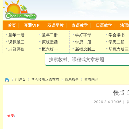
首页
开通VIP
双语早教
泰语教学
日语教学
法语
童年一册
童年二册
学好字母
学会读书
课标版三
原版童话
学思一册
学思二册
老鼠男孩
概念版一
新概念版二
新概念版三
陈
门户页
学会读书汉语在前
简易故事
查看内容
慢版 
2026-3-4 10:36
|
发
›
›
›
›
摘要
: .
陈雷