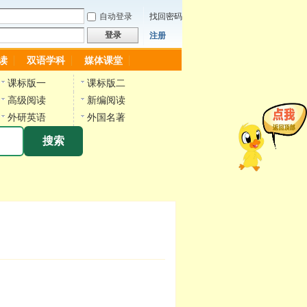
自动登录
找回密码
登录
注册
读
双语学科
媒体课堂
课标版一
课标版二
高级阅读
新编阅读
外研英语
外国名著
搜索