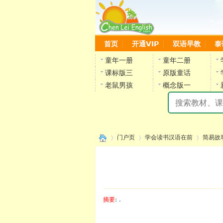
首页
开通VIP
双语早教
泰
童年一册
童年二册
课标版三
原版童话
老鼠男孩
概念版一
门户页
学会读书汉语在前
简易故
›
›
›
摘要
: .
陈雷