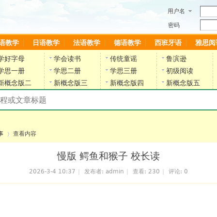
用户名
密码
语教学
日语教学
法语教学
德语教学
西班牙语
雅思阅
学好字母
学会读书
传统童谣
鲁滨逊
学思一册
学思二册
学思三册
初级阅读
新概念版二
新概念版三
新概念版四
新概念版五
搜索教材和课程
陈雷英语副网站
事
查看内容
慢版 鳄鱼和猴子 校长读
2026-3-4 10:37
|
发布者:
admin
|
查看:
230
|
评论: 0
›