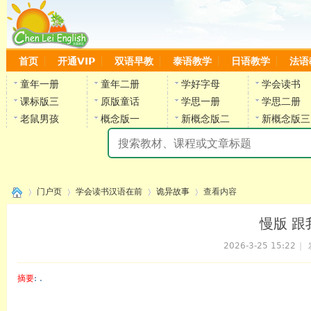
首页
开通VIP
双语早教
泰语教学
日语教学
法语
童年一册
童年二册
学好字母
学会读书
课标版三
原版童话
学思一册
学思二册
老鼠男孩
概念版一
新概念版二
新概念版三
陈
门户页
学会读书汉语在前
诡异故事
查看内容
慢版 跟
2026-3-25 15:22
|
›
›
›
›
摘要
: .
陈雷