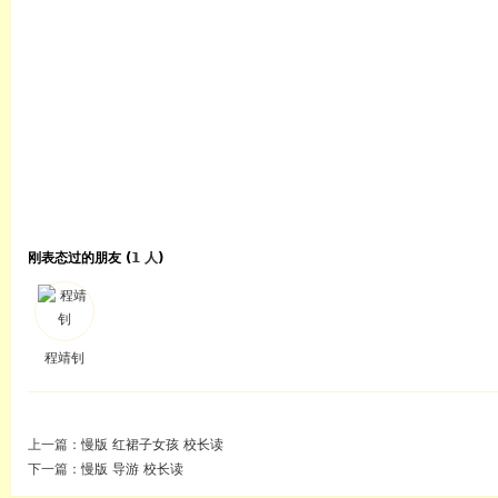
刚表态过的朋友 (
1 人
)
程靖钊
上一篇：
慢版 红裙子女孩 校长读
下一篇：
慢版 导游 校长读