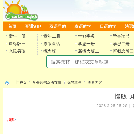
首页
开通VIP
双语早教
泰语教学
日语教学
法语
童年一册
童年二册
学好字母
学会读书
课标版三
原版童话
学思一册
学思二册
老鼠男孩
概念版一
新概念版二
新概念版三
陈
门户页
学会读书汉语在前
诡异故事
查看内容
慢版 
2026-3-25 15:28
|
›
›
›
›
摘要
: .
陈雷