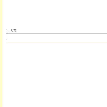
1 . 灯笼
英语