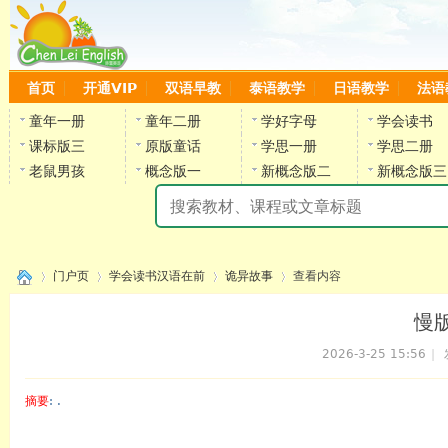
首页
开通VIP
双语早教
泰语教学
日语教学
法语
童年一册
童年二册
学好字母
学会读书
课标版三
原版童话
学思一册
学思二册
老鼠男孩
概念版一
新概念版二
新概念版三
陈
门户页
学会读书汉语在前
诡异故事
查看内容
慢版
2026-3-25 15:56
|
›
›
›
›
摘要
: .
陈雷