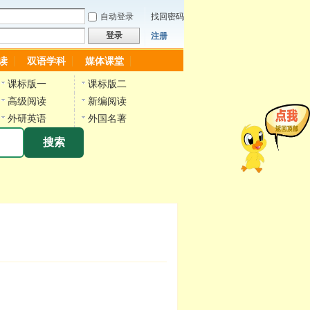
自动登录
找回密码
登录
注册
读
双语学科
媒体课堂
课标版一
课标版二
高级阅读
新编阅读
外研英语
外国名著
搜索