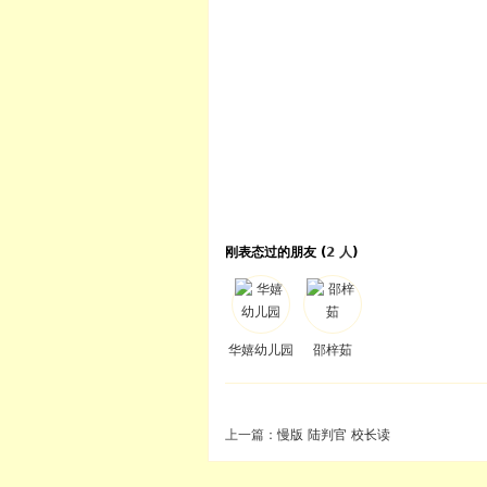
刚表态过的朋友 (
2 人
)
华嬉幼儿园
邵梓茹
上一篇：
慢版 陆判官 校长读