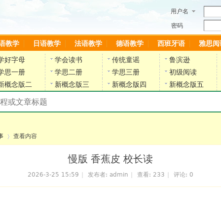
用户名
密码
语教学
日语教学
法语教学
德语教学
西班牙语
雅思阅
学好字母
学会读书
传统童谣
鲁滨逊
学思一册
学思二册
学思三册
初级阅读
新概念版二
新概念版三
新概念版四
新概念版五
搜索教材和课程
陈雷英语副网站
事
查看内容
慢版 香蕉皮 校长读
2026-3-25 15:59
|
发布者:
admin
|
查看:
233
|
评论: 0
›