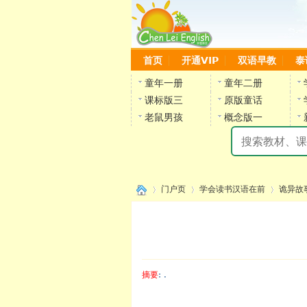
首页
开通VIP
双语早教
泰
童年一册
童年二册
课标版三
原版童话
老鼠男孩
概念版一
门户页
学会读书汉语在前
诡异故
›
›
›
摘要
: .
陈雷