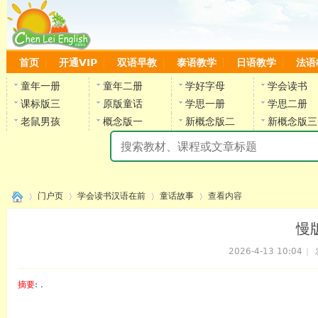
首页
开通VIP
双语早教
泰语教学
日语教学
法语
童年一册
童年二册
学好字母
学会读书
课标版三
原版童话
学思一册
学思二册
老鼠男孩
概念版一
新概念版二
新概念版三
陈
门户页
学会读书汉语在前
童话故事
查看内容
慢
2026-4-13 10:04
|
›
›
›
›
摘要
: .
陈雷