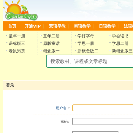
首页
开通VIP
双语早教
泰语教学
日语教学
法语
童年一册
童年二册
学好字母
学会读书
课标版三
原版童话
学思一册
学思二册
老鼠男孩
概念版一
新概念版二
新概念版三
陈
登录
用户名
密码: