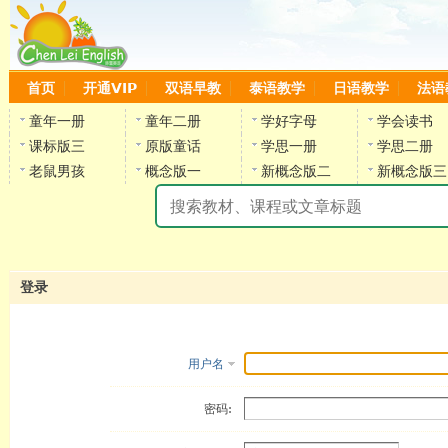
首页
开通VIP
双语早教
泰语教学
日语教学
法语
童年一册
童年二册
学好字母
学会读书
课标版三
原版童话
学思一册
学思二册
老鼠男孩
概念版一
新概念版二
新概念版三
陈
登录
用户名
密码: