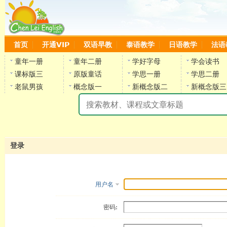
首页
开通VIP
双语早教
泰语教学
日语教学
法语
童年一册
童年二册
学好字母
学会读书
课标版三
原版童话
学思一册
学思二册
老鼠男孩
概念版一
新概念版二
新概念版三
陈
登录
用户名
密码: