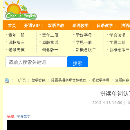
首页
开通VIP
双语早教
泰语教学
日语教学
法语
童年一册
童年二册
学好字母
学会读书
课标版三
原版童话
学思一册
学思二册
老鼠男孩
概念版一
新概念版二
新概念版三
搜索
陈
门户页
教学音频
陈雷英语字母音标教程
唱歌学字母
查看内容
拼读单词认字母
2015-4-18 16:50
|
发
›
›
›
›
›
摘要
: 字母教学
陈雷