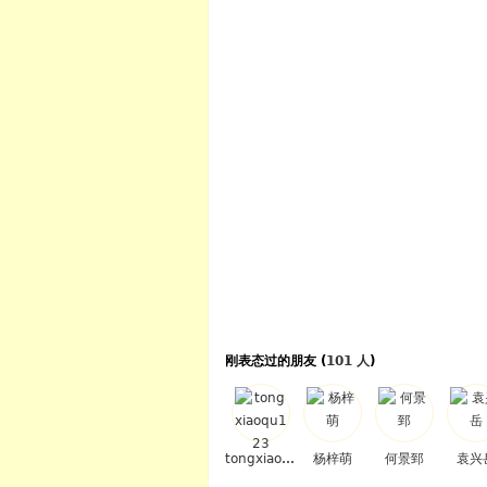
刚表态过的朋友 (
101 人
)
tongxiaoqu123
杨梓萌
何景郅
袁兴