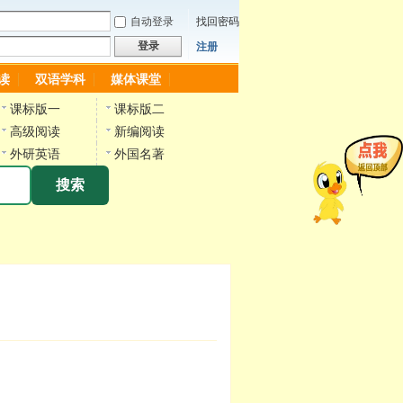
自动登录
找回密码
登录
注册
读
双语学科
媒体课堂
课标版一
课标版二
高级阅读
新编阅读
外研英语
外国名著
搜索