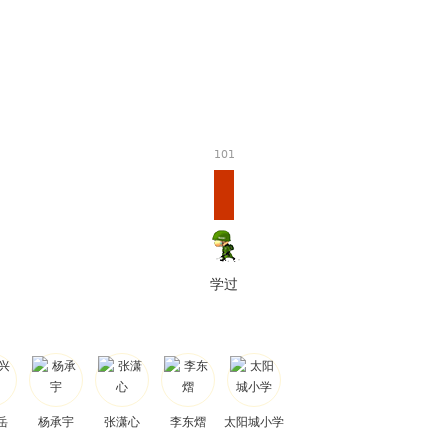
101
学过
岳
杨承宇
张潇心
李东熠
太阳城小学