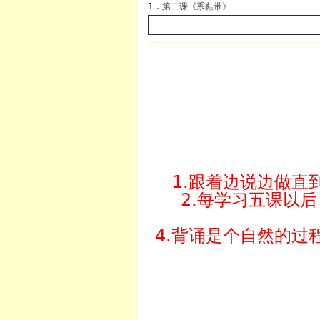
1 . 第二课《系鞋带》
1.跟着边说边做
2.每学习五课以
4.背诵是个自然的