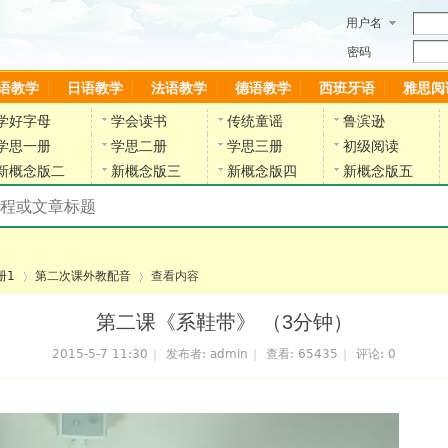
用户名
密码
语教学
日语教学
法语教学
德语教学
西班牙语
雅思阅
学好字母
学会读书
传统童谣
鲁滨逊
学思一册
学思二册
学思三册
初级阅读
新概念版二
新概念版三
新概念版四
新概念版五
搜索教材和课程
陈雷英语副网站
册1
第二次课外教配音
查看内容
第二课《系鞋带》 （3分钟）
2015-5-7 11:30
|
发布者:
admin
|
查看:
65435
|
评论: 0
›
›