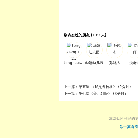
刚表态过的朋友 (
139 人
)
tongxiaoqu121
华嬉幼儿园
孙晓杰
沈老
上一篇：
第五课 《我是棵松树》 (2分钟)
下一篇：
第七课《普小姐呢》 (3分钟）
本网站所刊登的
陈雷英语简