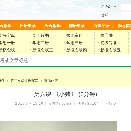
用户名
密码
语教学
日语教学
法语教学
德语教学
西班牙语
雅思阅
学好字母
学会读书
传统童谣
鲁滨逊
学思一册
学思二册
学思三册
初级阅读
新概念版二
新概念版三
新概念版四
新概念版五
搜索教材和课程
陈雷英语副网站
册1
第二次课外教配音
查看内容
第六课 《小猪》 (2分钟)
2015-5-7 15:20
|
发布者:
admin
|
查看:
37104
|
评论: 0
›
›