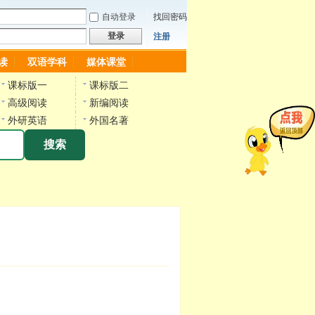
自动登录
找回密码
登录
注册
读
双语学科
媒体课堂
课标版一
课标版二
高级阅读
新编阅读
外研英语
外国名著
搜索