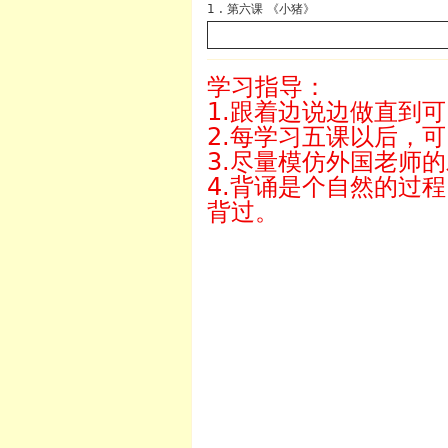
1 . 第六课 《小猪》
学习指导：
1.跟着边说边做直到
2.每学习五课以后，
3.尽量模仿外国老师
4.背诵是个自然的过
背过。