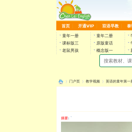
首页
开通VIP
双语早教
泰
童年一册
童年二册
课标版三
原版童话
老鼠男孩
概念版一
门户页
教学视频
英语的童年第一
›
›
›
摘要
: `
陈雷