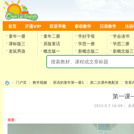
首页
开通VIP
双语早教
泰语教学
日语教学
法语
童年一册
童年二册
学好字母
学会读书
课标版三
原版童话
学思一册
学思二册
老鼠男孩
概念版一
新概念版二
新概念版三
陈
门户页
教学视频
英语的童年第一册1
第二次课外教配音
查看
第一课~
2015-5-7 16:09
|
发布
›
›
›
›
›
摘要
: `
陈雷