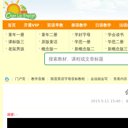
首页
开通VIP
双语早教
泰语教学
日语教学
法语
童年一册
童年二册
学好字母
学会读书
课标版三
原版童话
学思一册
学思二册
老鼠男孩
概念版一
新概念版二
新概念版三
陈
门户页
教学音频
陈雷英语字母音标教程
会说就会写
查看内容
2015-5-11 15:40
|
发
›
›
›
›
›
摘要
: ·
陈雷