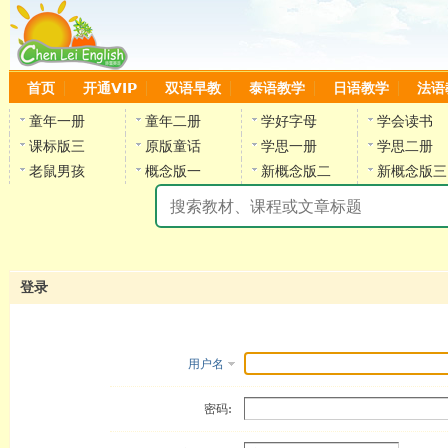
首页
开通VIP
双语早教
泰语教学
日语教学
法语
童年一册
童年二册
学好字母
学会读书
课标版三
原版童话
学思一册
学思二册
老鼠男孩
概念版一
新概念版二
新概念版三
陈
登录
用户名
密码: