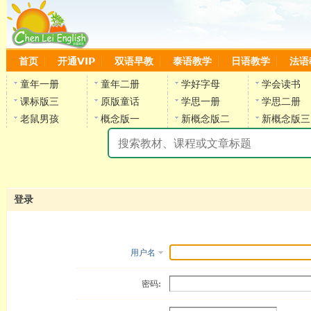
首页
开通VIP
双语早教
泰语教学
日语教学
法语
童年一册
童年二册
学好字母
学会读书
课标版三
原版童话
学思一册
学思二册
老鼠男孩
概念版一
新概念版二
新概念版三
陈
登录
用户名
密码: