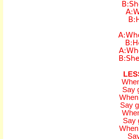
B:Sh
A:W
B:
A:Who
B:H
A:Who
B:She
LES
When 
Say 
When i
Say g
When 
Say 
When 
Say