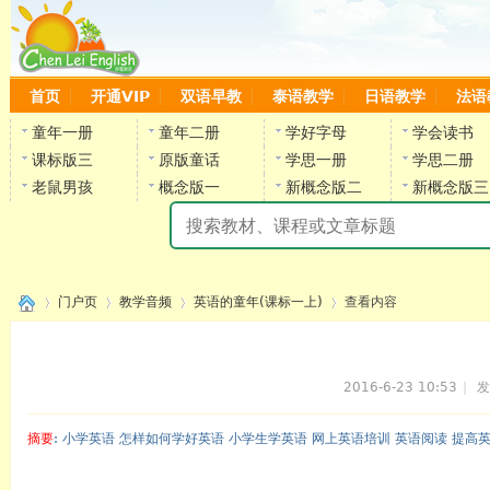
首页
开通VIP
双语早教
泰语教学
日语教学
法语
童年一册
童年二册
学好字母
学会读书
课标版三
原版童话
学思一册
学思二册
老鼠男孩
概念版一
新概念版二
新概念版三
陈
门户页
教学音频
英语的童年(课标一上)
查看内容
2016-6-23 10:53
|
发
›
›
›
›
摘要
: 小学英语 怎样如何学好英语 小学生学英语 网上英语培训 英语阅读 提高
陈雷