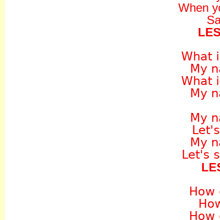
When yo
Sa
LE
What 
My n
What 
My n
My n
Let'
My n
Let's 
LE
How 
How
How 