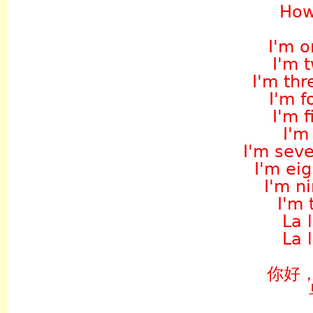
How
I'm o
I'm 
I'm thr
I'm f
I'm f
I'm 
I'm sev
I'm eig
I'm n
I'm 
La l
La l
你好