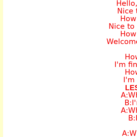
Hello,
Nice 
How
Nice to
How
Welcome
Ho
I'm fi
Ho
I'm
LE
A:W
B:I
A:W
B:
A:W