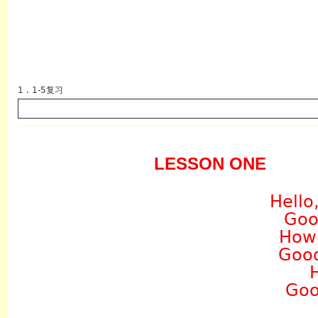
1 . 1-5复习
LESSON ONE
英语
Hello,
Goo
How
Good
H
Goo