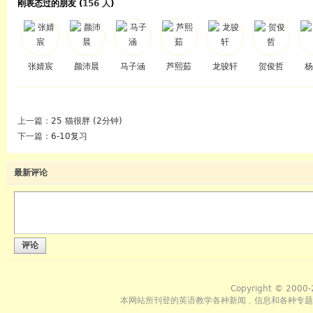
刚表态过的朋友 (
156 人
)
张婧宸
颜沛晨
马子涵
芦熙茹
龙骏轩
贺俊哲
杨
上一篇：
25 猫很胖 (2分钟)
下一篇：
6-10复习
最新评论
评论
Copyright © 2000-
本网站所刊登的英语教学各种新闻﹑信息和各种专题