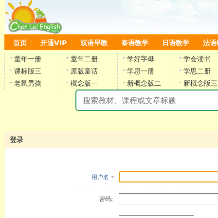
首页
开通VIP
双语早教
泰语教学
日语教学
法语
童年一册
童年二册
学好字母
学会读书
课标版三
原版童话
学思一册
学思二册
老鼠男孩
概念版一
新概念版二
新概念版三
陈
登录
用户名
密码: