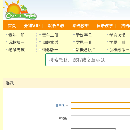
首页
开通VIP
双语早教
泰语教学
日语教学
法语
童年一册
童年二册
学好字母
学会读书
课标版三
原版童话
学思一册
学思二册
老鼠男孩
概念版一
新概念版二
新概念版三
陈
登录
用户名
密码: