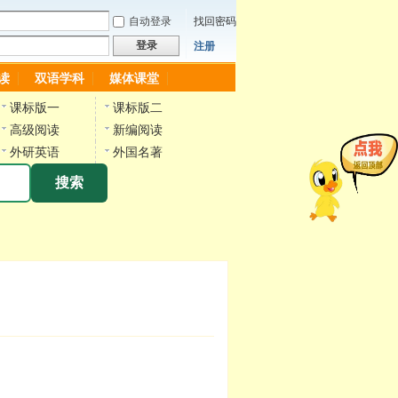
自动登录
找回密码
登录
注册
读
双语学科
媒体课堂
课标版一
课标版二
高级阅读
新编阅读
外研英语
外国名著
搜索