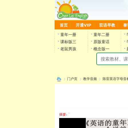
首页
开通VIP
双语早教
泰
童年一册
童年二册
课标版三
原版童话
老鼠男孩
概念版一
门户页
教学音频
陈雷英语字母音
›
›
›
摘要
: `
陈雷