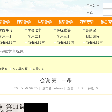
用户名
密码
语教学
日语教学
法语教学
德语教学
西班牙语
雅思阅
学好字母
学会读书
传统童谣
鲁滨逊
学思一册
学思二册
学思三册
初级阅读
新概念版二
新概念版三
新概念版四
新概念版五
搜索教材和课程
陈雷英语副网站
标教程
会说就会写
查看内容
会说 第十一课
2017-1-6 09:25
|
发布者:
admin
|
查看:
5352
|
评论: 0
›
›