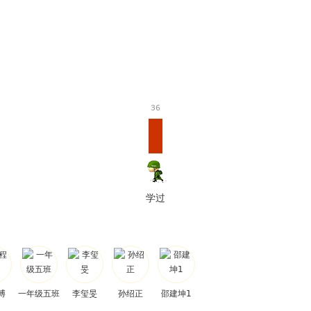
36
学过
博
一年级五班
李玺旻
孙绍正
邵建坤1