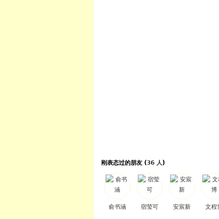
刚表态过的朋友 (
36 人
)
俞书涵
宿莹可
安宸新
文程