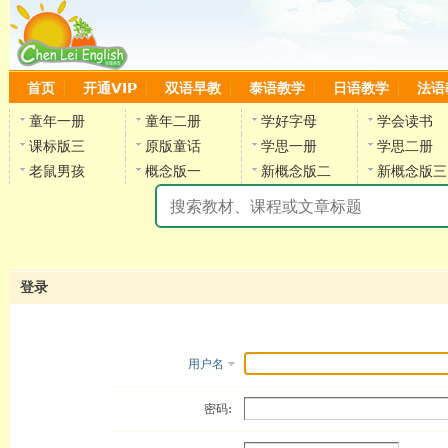
首页
开通VIP
双语早教
泰语教学
日语教学
法语
童年一册
童年二册
学好字母
学会读书
课标版三
原版童话
学思一册
学思二册
老鼠男孩
概念版一
新概念版二
新概念版三
陈
登录
用户名
密码: