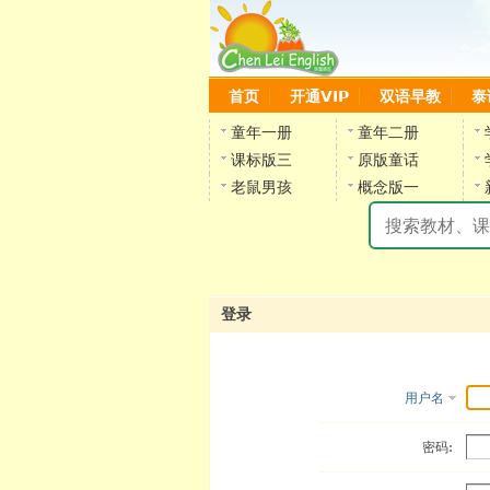
首页
开通VIP
双语早教
泰
童年一册
童年二册
课标版三
原版童话
老鼠男孩
概念版一
登录
用户名
密码: