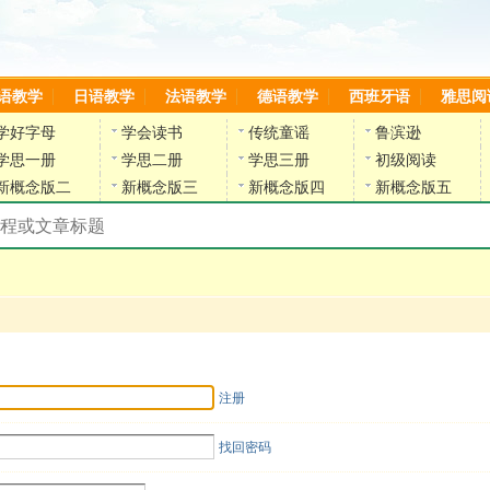
语教学
日语教学
法语教学
德语教学
西班牙语
雅思阅
学好字母
学会读书
传统童谣
鲁滨逊
学思一册
学思二册
学思三册
初级阅读
新概念版二
新概念版三
新概念版四
新概念版五
搜索教材和课程
陈雷英语副网站
注册
找回密码