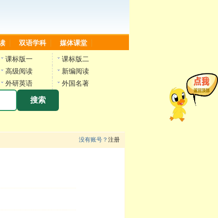
读
双语学科
媒体课堂
课标版一
课标版二
高级阅读
新编阅读
外研英语
外国名著
搜索
没有账号？
注册