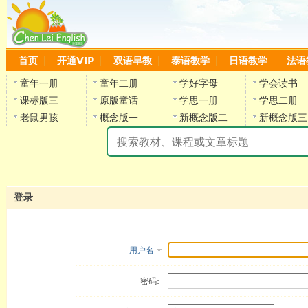
首页
开通VIP
双语早教
泰语教学
日语教学
法语
童年一册
童年二册
学好字母
学会读书
课标版三
原版童话
学思一册
学思二册
老鼠男孩
概念版一
新概念版二
新概念版三
陈
登录
用户名
密码: