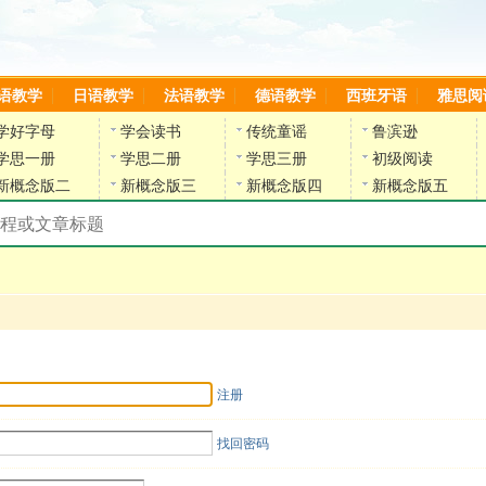
语教学
日语教学
法语教学
德语教学
西班牙语
雅思阅
学好字母
学会读书
传统童谣
鲁滨逊
学思一册
学思二册
学思三册
初级阅读
新概念版二
新概念版三
新概念版四
新概念版五
搜索教材和课程
陈雷英语副网站
注册
找回密码