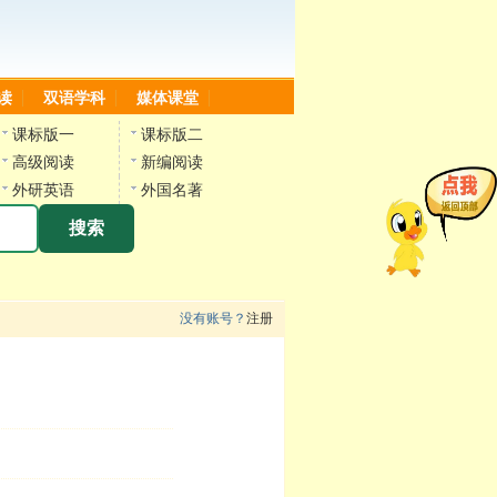
读
双语学科
媒体课堂
课标版一
课标版二
高级阅读
新编阅读
外研英语
外国名著
搜索
没有账号？
注册