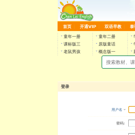
首页
开通VIP
双语早教
泰
童年一册
童年二册
课标版三
原版童话
老鼠男孩
概念版一
登录
用户名
密码: