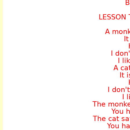
B
LESSON
A monke
It
I don'
I l
A cat
It 
I don'
I 
The monkey
You h
The cat sa
You h