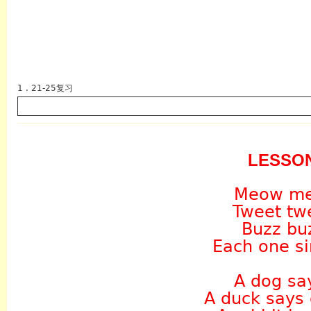
1 . 21-25复习
LESSO
英语
Meow me
Tweet twe
Buzz bu
Each one si
A dog s
A duck says