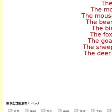
The
The mo
The mouse
The bear
The bir
The fox
The goa
The sheep
The deer 
刚表态过的朋友 (
58 人
)