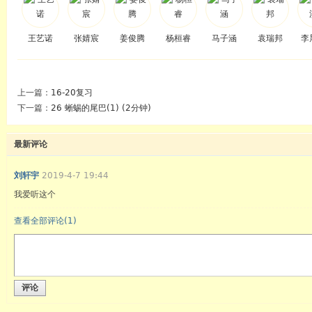
王艺诺
张婧宸
姜俊腾
杨桓睿
马子涵
袁瑞邦
李
上一篇：
16-20复习
下一篇：
26 蜥蜴的尾巴(1) (2分钟)
最新评论
刘轩宇
2019-4-7 19:44
我爱听这个
查看全部评论(
1
)
评论