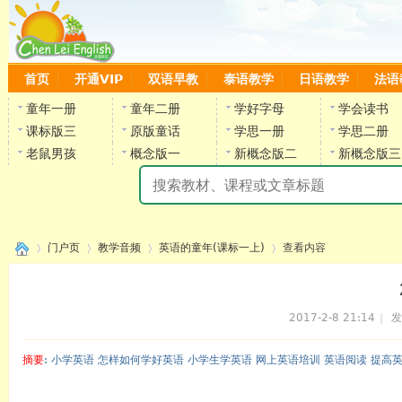
首页
开通VIP
双语早教
泰语教学
日语教学
法语
童年一册
童年二册
学好字母
学会读书
课标版三
原版童话
学思一册
学思二册
老鼠男孩
概念版一
新概念版二
新概念版三
陈
门户页
教学音频
英语的童年(课标一上)
查看内容
2017-2-8 21:14
|
发
›
›
›
›
摘要
: 小学英语 怎样如何学好英语 小学生学英语 网上英语培训 英语阅读 提高
陈雷