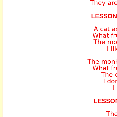
They are
LESSON
A cat 
What fr
The mo
I l
The monk
What fr
The 
I don
I
LESSO
The