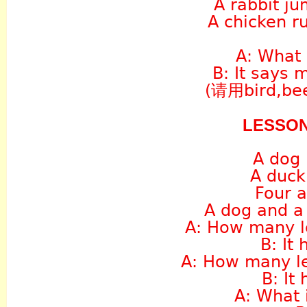
A rabbit ju
A chicken ru
A: What 
B: It say
(请用bird,
LESSO
A dog 
A duck
Four a
A dog and a 
A: How many l
B: It 
A: How many l
B: It
A: What 