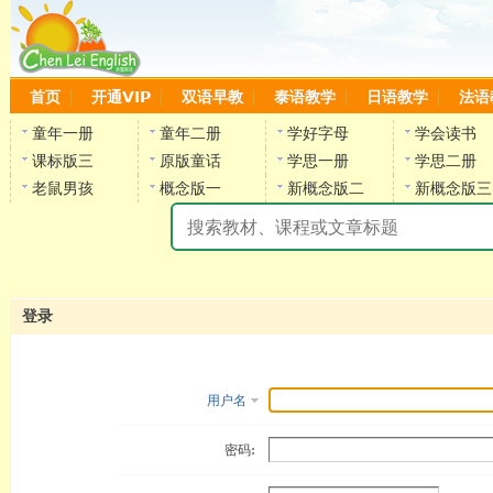
首页
开通VIP
双语早教
泰语教学
日语教学
法语
童年一册
童年二册
学好字母
学会读书
课标版三
原版童话
学思一册
学思二册
老鼠男孩
概念版一
新概念版二
新概念版三
陈
登录
用户名
密码: