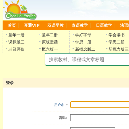
首页
开通VIP
双语早教
泰语教学
日语教学
法语
童年一册
童年二册
学好字母
学会读书
课标版三
原版童话
学思一册
学思二册
老鼠男孩
概念版一
新概念版二
新概念版三
陈
登录
用户名
密码: