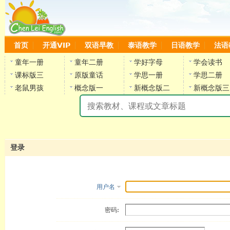
首页
开通VIP
双语早教
泰语教学
日语教学
法语
童年一册
童年二册
学好字母
学会读书
课标版三
原版童话
学思一册
学思二册
老鼠男孩
概念版一
新概念版二
新概念版三
陈
登录
用户名
密码: