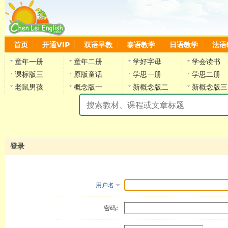
首页
开通VIP
双语早教
泰语教学
日语教学
法语
童年一册
童年二册
学好字母
学会读书
课标版三
原版童话
学思一册
学思二册
老鼠男孩
概念版一
新概念版二
新概念版三
陈
登录
用户名
密码: