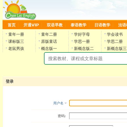
首页
开通VIP
双语早教
泰语教学
日语教学
法语
童年一册
童年二册
学好字母
学会读书
课标版三
原版童话
学思一册
学思二册
老鼠男孩
概念版一
新概念版二
新概念版三
陈
登录
用户名
密码: