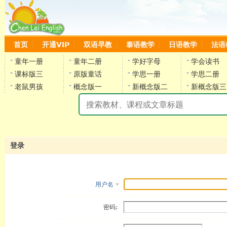
首页
开通VIP
双语早教
泰语教学
日语教学
法语
童年一册
童年二册
学好字母
学会读书
课标版三
原版童话
学思一册
学思二册
老鼠男孩
概念版一
新概念版二
新概念版三
陈
登录
用户名
密码: