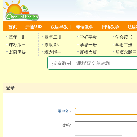
首页
开通VIP
双语早教
泰语教学
日语教学
法语
童年一册
童年二册
学好字母
学会读书
课标版三
原版童话
学思一册
学思二册
老鼠男孩
概念版一
新概念版二
新概念版三
陈
登录
用户名
密码: