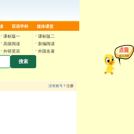
读
双语学科
媒体课堂
课标版一
课标版二
高级阅读
新编阅读
外研英语
外国名著
搜索
没有账号？
注册