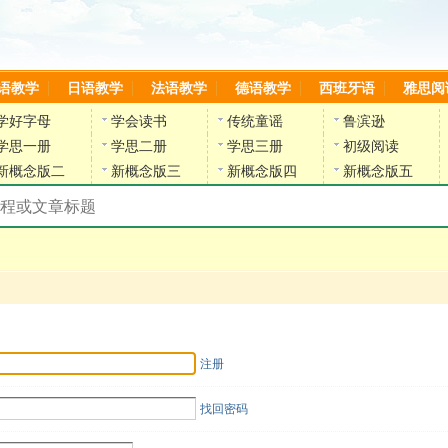
语教学
日语教学
法语教学
德语教学
西班牙语
雅思阅
学好字母
学会读书
传统童谣
鲁滨逊
学思一册
学思二册
学思三册
初级阅读
新概念版二
新概念版三
新概念版四
新概念版五
搜索教材和课程
陈雷英语副网站
注册
找回密码