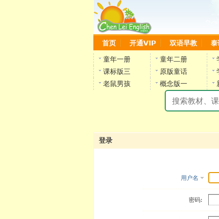
首页
开通VIP
双语早教
泰
童年一册
童年二册
课标版三
原版童话
老鼠男孩
概念版一
登录
用户名
密码: