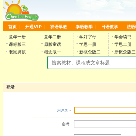
首页
开通VIP
双语早教
泰语教学
日语教学
法语
童年一册
童年二册
学好字母
学会读书
课标版三
原版童话
学思一册
学思二册
老鼠男孩
概念版一
新概念版二
新概念版三
陈
登录
用户名
密码: