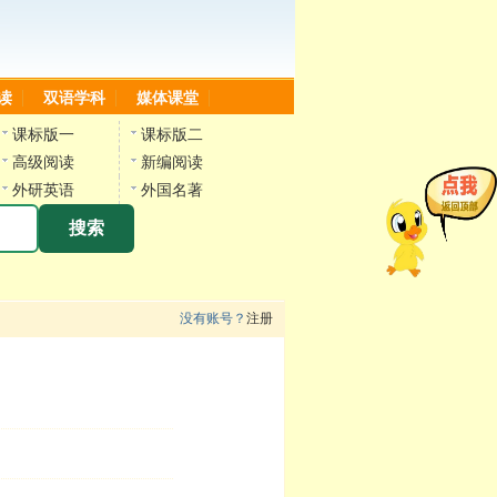
读
双语学科
媒体课堂
课标版一
课标版二
高级阅读
新编阅读
外研英语
外国名著
搜索
没有账号？
注册