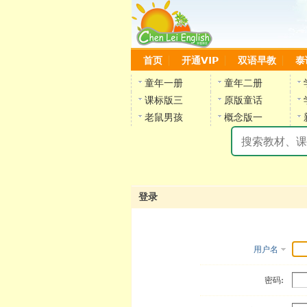
首页
开通VIP
双语早教
泰
童年一册
童年二册
课标版三
原版童话
老鼠男孩
概念版一
登录
用户名
密码: