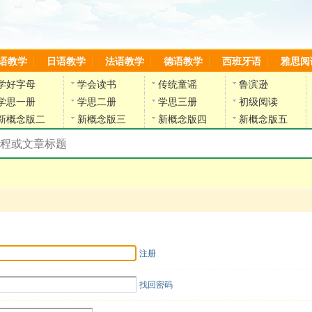
语教学
日语教学
法语教学
德语教学
西班牙语
雅思阅
学好字母
学会读书
传统童谣
鲁滨逊
学思一册
学思二册
学思三册
初级阅读
新概念版二
新概念版三
新概念版四
新概念版五
搜索教材和课程
陈雷英语副网站
注册
找回密码