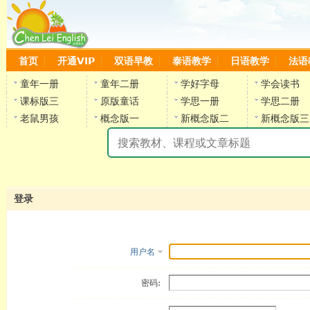
首页
开通VIP
双语早教
泰语教学
日语教学
法语
童年一册
童年二册
学好字母
学会读书
课标版三
原版童话
学思一册
学思二册
老鼠男孩
概念版一
新概念版二
新概念版三
陈
登录
用户名
密码: