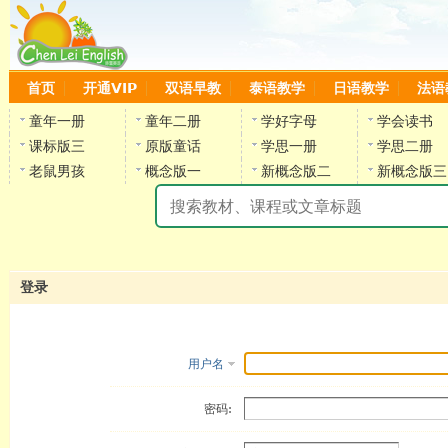
首页
开通VIP
双语早教
泰语教学
日语教学
法语
童年一册
童年二册
学好字母
学会读书
课标版三
原版童话
学思一册
学思二册
老鼠男孩
概念版一
新概念版二
新概念版三
陈
登录
用户名
密码: