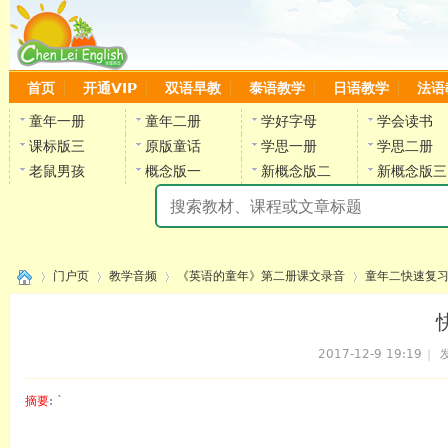
首页
开通VIP
双语早教
泰语教学
日语教学
法语
童年一册
童年二册
学好字母
学会读书
课标版三
原版童话
学思一册
学思二册
老鼠男孩
概念版一
新概念版二
新概念版三
陈
门户页
教学音频
《英语的童年》第二册课文录音
童年二快速复
2017-12-9 19:19
|
发
›
›
›
›
摘要
: `
陈雷