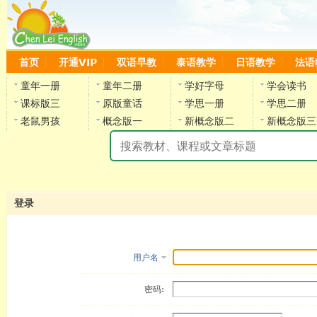
首页
开通VIP
双语早教
泰语教学
日语教学
法语
童年一册
童年二册
学好字母
学会读书
课标版三
原版童话
学思一册
学思二册
老鼠男孩
概念版一
新概念版二
新概念版三
陈
登录
用户名
密码: