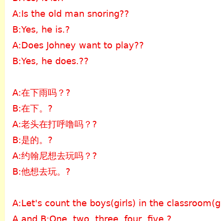
A:Is the old man snoring??
B:Yes, he is.?
A:Does Johney want to play??
B:Yes, he does.??
A:在下雨吗？?
B:在下。?
A:老头在打呼噜吗？?
B:是的。?
A:约翰尼想去玩吗？?
B:他想去玩。?
A:Let's count the boys(girls) in the classroom(
A and B:One, two, three, four, five.?