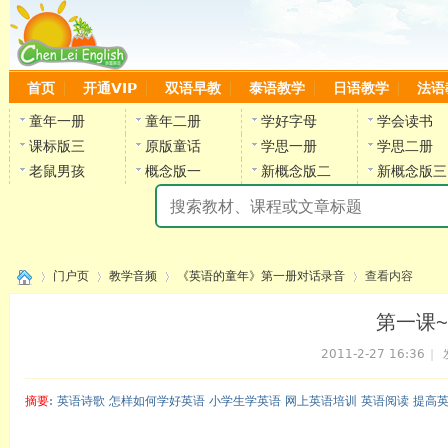
首页
开通VIP
双语早教
泰语教学
日语教学
法语
童年一册
童年二册
学好字母
学会读书
课标版三
原版童话
学思一册
学思二册
老鼠男孩
概念版一
新概念版二
新概念版三
陈
门户页
教学音频
《英语的童年》第一册对话录音
查看内容
第一课~
2011-2-27 16:36
|
›
›
›
›
摘要
: 英语诗歌 怎样如何学好英语 小学生学英语 网上英语培训 英语阅读 提高
陈雷