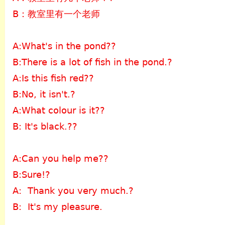
B：教室里有一个老师
A:What's in the pond??
B:There is a lot of fish in the pond.?
A:Is this fish red??
B:No, it isn't.?
A:What colour is it??
B: It's black.??
A:Can you help me??
B:Sure!?
A: Thank you very much.?
B: It's my pleasure.