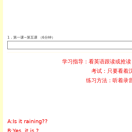
1 . 第一课~第五课 （6分钟）
学习指导：看英语跟读或抢读
考试：只要看着
英语
练习方法：听着录
A:Is it raining??
B:Yes, it is.?